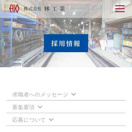
t
o
g
g
l
e
n
a
採用情報
v
i
g
a
t
i
o
n
求職者へのメッセージ
募集要項
応募について