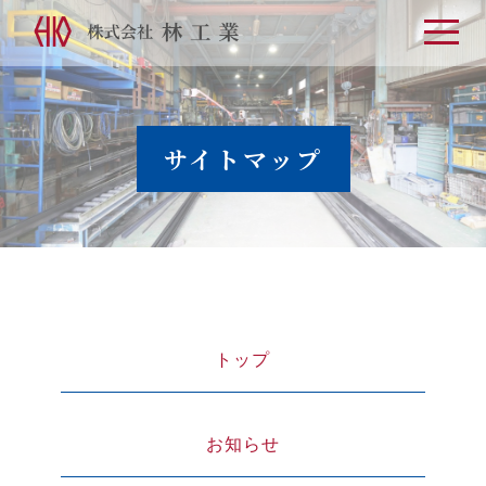
t
o
g
g
l
e
n
a
サイトマップ
v
i
g
a
t
i
o
n
トップ
お知らせ